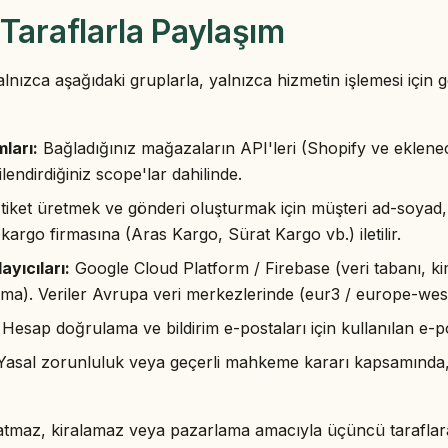
Taraflarla Paylaşım
 yalnızca aşağıdaki gruplarla, yalnızca hizmetin işlemesi için
ları:
Bağladığınız mağazaların API'leri (Shopify ve eklenec
ilendirdiğiniz scope'lar dahilinde.
tiket üretmek ve gönderi oluşturmak için müşteri ad-soyad,
gili kargo firmasına (Aras Kargo, Sürat Kargo vb.) iletilir.
ayıcıları:
Google Cloud Platform / Firebase (veri tabanı, k
ma). Veriler Avrupa veri merkezlerinde (eur3 / europe-west
Hesap doğrulama ve bildirim e-postaları için kullanılan e-po
asal zorunluluk veya geçerli mahkeme kararı kapsamında, 
i satmaz, kiralamaz veya pazarlama amacıyla üçüncü taraflar