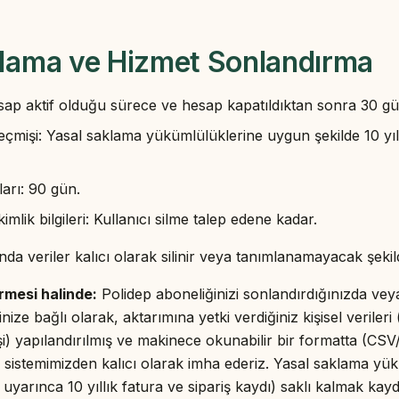
klama ve Hizmet Sonlandırma
esap aktif olduğu sürece ve hesap kapatıldıktan sonra 30 
eçmişi: Yasal saklama yükümlülüklerine uygun şekilde 10 yıl
ları: 90 gün.
imlik bilgileri: Kullanıcı silme talep edene kadar.
a veriler kalıcı olarak silinir veya tanımlanamayacak şekilde
mesi halinde:
Polidep aboneliğinizi sonlandırdığınızda vey
nize bağlı olarak, aktarımına yetki verdiğiniz kişisel verileri 
işi) yapılandırılmış ve makinece okunabilir bir formatta (CS
a sistemimizden kalıcı olarak imha ederiz. Yasal saklama yü
yarınca 10 yıllık fatura ve sipariş kaydı) saklı kalmak kayd