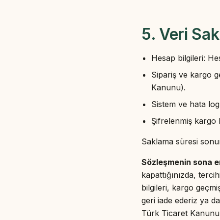
5. Veri Sa
Hesap bilgileri: H
Sipariş ve kargo g
Kanunu).
Sistem ve hata log
Şifrelenmiş kargo k
Saklama süresi sonund
Sözleşmenin sona er
kapattığınızda, tercihi
bilgileri, kargo geçm
geri iade ederiz ya d
Türk Ticaret Kanunu u