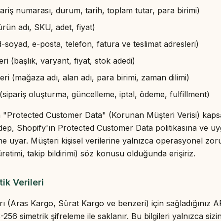
sipariş numarası, durum, tarih, toplam tutar, para birimi)
ürün adı, SKU, adet, fiyat)
ad-soyad, e-posta, telefon, fatura ve teslimat adresleri)
eri (başlık, varyant, fiyat, stok adedi)
ri (mağaza adı, alan adı, para birimi, zaman dilimi)
sipariş oluşturma, güncelleme, iptal, ödeme, fulfillment)
ın "Protected Customer Data" (Korunan Müşteri Verisi) kaps
olidep, Shopify'ın Protected Customer Data politikasına ve uy
ne uyar. Müşteri kişisel verilerine yalnızca operasyonel zoru
üretimi, takip bildirimi) söz konusu olduğunda erişiriz.
ik Verileri
 (Aras Kargo, Sürat Kargo ve benzeri) için sağladığınız API 
-256 simetrik şifreleme ile saklanır. Bu bilgileri yalnızca siz