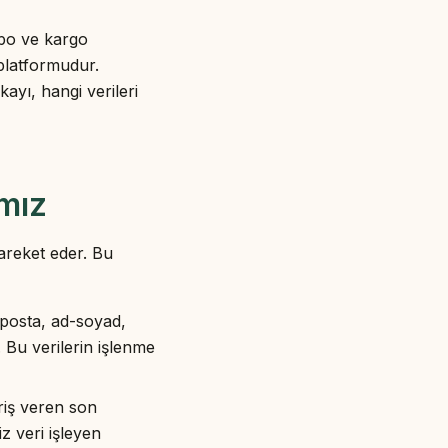
epo ve kargo
platformudur.
ikayı, hangi verileri
ımız
hareket eder. Bu
e-posta, ad-soyad,
. Bu verilerin işlenme
riş veren son
z veri işleyen