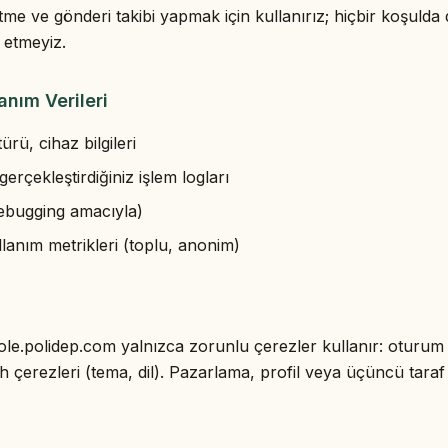
tme ve gönderi takibi yapmak için kullanırız; hiçbir koşuld
 etmeyiz.
anım Verileri
türü, cihaz bilgileri
erçekleştirdiğiniz işlem logları
debugging amacıyla)
anım metrikleri (toplu, anonim)
le.polidep.com yalnızca zorunlu çerezler kullanır: oturum 
ih çerezleri (tema, dil). Pazarlama, profil veya üçüncü taraf