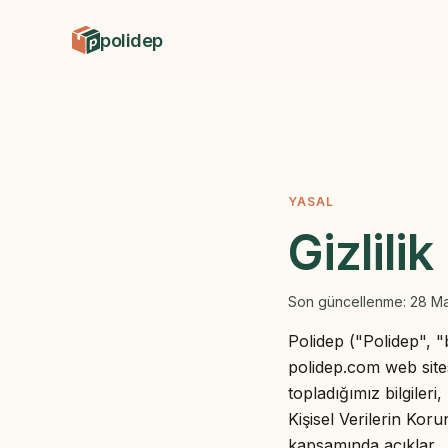
polidep
YASAL
Gizlilik
Son güncellenme:
28 Ma
Polidep ("Polidep", "b
polidep.com web site
topladığımız bilgileri
Kişisel Verilerin K
kapsamında açıklar.