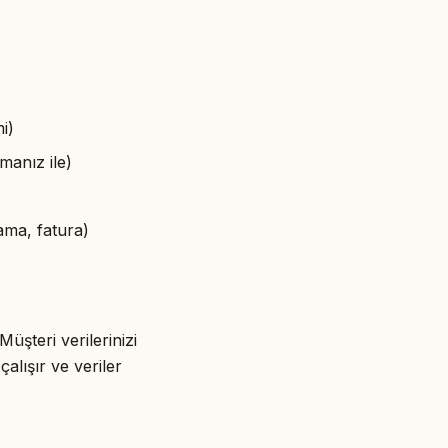
i)
manız ile)
ama, fatura)
üşteri verilerinizi
alışır ve veriler