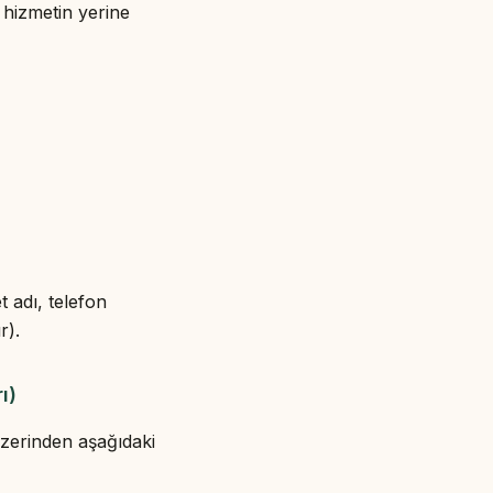
, hizmetin yerine
t adı, telefon
r).
ı)
üzerinden aşağıdaki