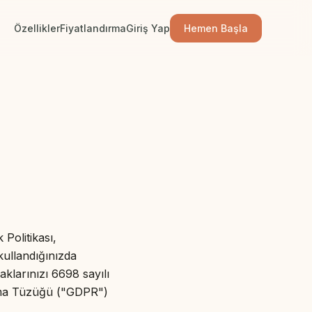
Özellikler
Fiyatlandırma
Giriş Yap
Hemen Başla
 Politikası,
kullandığınızda
haklarınızı 6698 sayılı
ruma Tüzüğü ("GDPR")