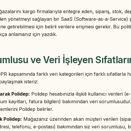
ğazalarını kargo firmalarıyla entegre eden, sipariş, stok, d
lden yönetmeyi sağlayan bir SaaS (Software-as-a-Service) 
ine getirebilmesi için belirli verilere erişmesi gerekir. Bu polit
ıkça anlamanız için yazdık.
umlusu ve Veri İşleyen Sıfatlar
 kapsamında farklı veri kategorileri için farklı sıfatlarla 
 paylaşmak isteriz:
arak Polidep:
Polidep hesabınızla ilişkili kullanıcı verileri (
turum kayıtları, fatura bilgileri) bakımından veri sorumlusudur
mlerini Polidep belirler.
k Polidep:
Mağazanız üzerinden akan müşteri verileri (sipa
dresi, telefonu, e-postası) bakımından siz veri sorumlusu, bi