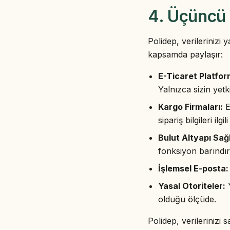
4. Üçüncü 
Polidep, verilerinizi
kapsamda paylaşır:
E-Ticaret Platform
Yalnızca sizin yetk
Kargo Firmaları:
E
sipariş bilgileri il
Bulut Altyapı Sağl
fonksiyon barındır
İşlemsel E-posta:
Yasal Otoriteler:
Y
olduğu ölçüde.
Polidep, verileriniz