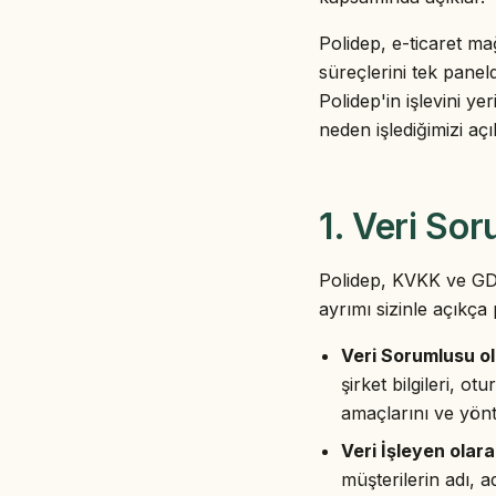
Polidep, e-ticaret ma
süreçlerini tek pane
Polidep'in işlevini yer
neden işlediğimizi aç
1. Veri Sor
Polidep, KVKK ve GDPR
ayrımı sizinle açıkça
Veri Sorumlusu ol
şirket bilgileri, o
amaçlarını ve yönte
Veri İşleyen olara
müşterilerin adı, a