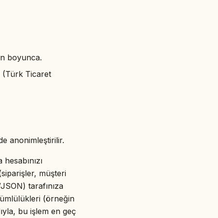
gün boyunca.
 (Türk Ticaret
 anonimleştirilir.
a hesabınızı
(siparişler, müşteri
V/JSON) tarafınıza
kümlülükleri (örneğin
ıyla, bu işlem en geç